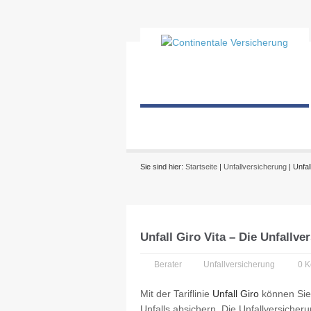
Sie sind hier:
Startseite
|
Unfallversicherung
| Unfal
Unfall Giro Vita – Die Unfallve
Berater
Unfallversicherung
0 
Mit der Tariflinie
Unfall Giro
können Sie 
Unfalls absichern. Die Unfallversicher