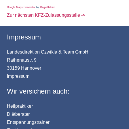
Google Maps Generator
by
RegioHelden
Zur nächsten KFZ-Zulassungsstelle ->
Impressum
Landesdirektion Czwikla & Team GmbH
Rathenaustr. 9
30159 Hannover
Impressum
Wir versichern auch:
Heilpraktiker
Diätberater
Entspannungstrainer