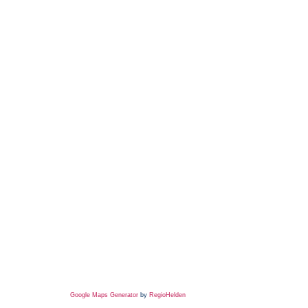
Google Maps Generator
by
RegioHelden