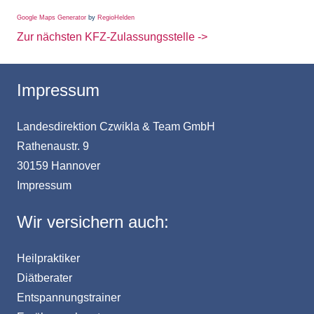
Google Maps Generator
by
RegioHelden
Zur nächsten KFZ-Zulassungsstelle ->
Impressum
Landesdirektion Czwikla & Team GmbH
Rathenaustr. 9
30159 Hannover
Impressum
Wir versichern auch:
Heilpraktiker
Diätberater
Entspannungstrainer